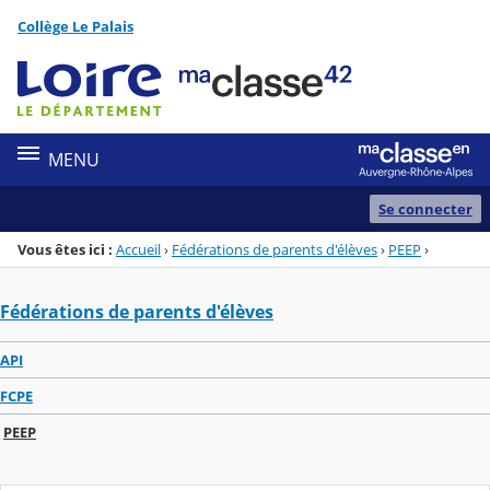
Panneau de gestion des cookies
Collège Le Palais
Menu de la rubrique
Contenu
MENU
Se connecter
Vous êtes ici :
Accueil
›
Fédérations de parents d'élèves
›
PEEP
›
Fédérations de parents d'élèves
API
FCPE
PEEP