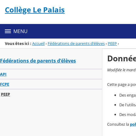
Panneau de gestion des cookies
Collège Le Palais
Menu de la rubrique
Contenu
MENU
Vous êtes ici :
Accueil
›
Fédérations de parents d'élèves
›
PEEP
›
Donnée
Fédérations de parents d'élèves
Modifiée le mard
API
FCPE
Cette page a pou
PEEP
Des enga
De l'util
Des modal
Consultez la
po