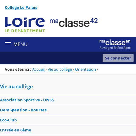
Panneau de gestion des cookies
Collège Le Palais
Menu de la rubrique
Contenu
MENU
Se connecter
Vous êtes ici :
Accueil
›
Vie au collège
›
Orientation
›
Vie au collège
Association Sportive - UNSS
Demi-pension - Bourses
Eco-Club
Entrée en 6ème