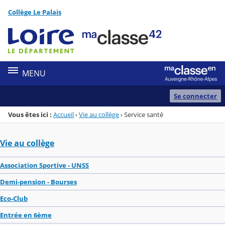
Panneau de gestion des cookies
Collège Le Palais
Menu de la rubrique
Contenu
MENU
Se connecter
Vous êtes ici :
Accueil
›
Vie au collège
›
Service santé
Vie au collège
Association Sportive - UNSS
Demi-pension - Bourses
Eco-Club
Entrée en 6ème