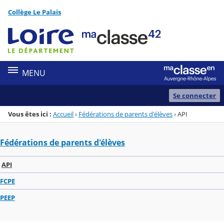
Panneau de gestion des cookies
Collège Le Palais
Menu de la rubrique
Contenu
MENU
Se connecter
Vous êtes ici :
Accueil
›
Fédérations de parents d'élèves
›
API
Fédérations de parents d'élèves
API
FCPE
PEEP