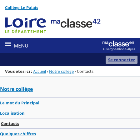
Panneau de gestion des cookies
Collège Le Palais
Menu de la rubrique
Contenu
MENU
Se connecter
Vous êtes ici :
Accueil
›
Notre collège
›
Contacts
Notre collège
Le mot du Principal
Localisation
Contacts
Quelques chiffres