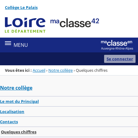
Panneau de gestion des cookies
Collège Le Palais
Menu de la rubrique
Contenu
MENU
Se connecter
Vous êtes ici :
Accueil
›
Notre collège
›
Quelques chiffres
Notre collège
Le mot du Principal
Localisation
Contacts
Quelques chiffres