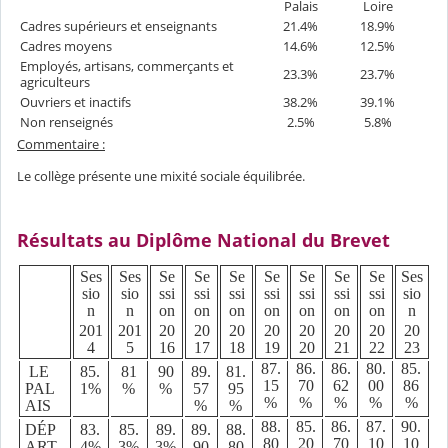
Palais
Loire
Cadres supérieurs et enseignants
21.4%
18.9%
Cadres moyens
14.6%
12.5%
Employés, artisans, commerçants et
23.3%
23.7%
agriculteurs
Ouvriers et inactifs
38.2%
39.1%
Non renseignés
2.5%
5.8%
Commentaire :
Le collège présente une mixité sociale équilibrée.
Résultats au Diplôme National du Brevet
Ses
Ses
Se
Se
Se
Se
Se
Se
Se
Ses
sio
sio
ssi
ssi
ssi
ssi
ssi
ssi
ssi
sio
n
n
on
on
on
on
on
on
on
n
201
201
20
20
20
20
20
20
20
20
4
5
16
17
18
19
20
21
22
23
87.
86.
86.
80.
85.
LE
85.
81
90
89.
81.
15
70
62
00
86
PAL
1%
%
%
57
95
%
%
%
%
%
AIS
%
%
88.
85.
86.
87.
90.
DÉP
83.
85.
89.
89.
88.
80
20
70
10
10
ART
4%
3%
3%
90
80