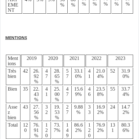
%
%
%
%
%
EME
%
%
NT
MENTIONS
Ment
2019
2020
2021
2022
2023
ions
Très
42
26.
4
28.
5
33.1
4
21.0
52
31.9
bien
92
7
65
7
0%
1
4%
0%
%
%
Bien
35
22.
4
25.
4
15.6
4
23.5
55
33.7
43
1
00
7
9%
6
8%
4%
%
%
Asse
43
27.
3
19.
2
9.88
3
16.9
24
14.7
z
56
2
53
7
%
3
2%
2%
bien
%
%
Total
12
76.
1
73.
1
86.6
1
76.9
13
80.3
0
91
2
7%
4
2%
2
2%
1
6%
%
0
9
0