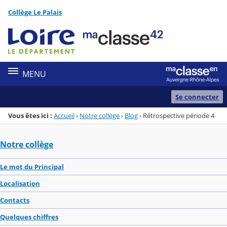
Panneau de gestion des cookies
Collège Le Palais
Menu de la rubrique
Contenu
MENU
Se connecter
Vous êtes ici :
Accueil
›
Notre collège
›
Blog
›
Rétrospective période 4
Notre collège
Le mot du Principal
Localisation
Contacts
Quelques chiffres