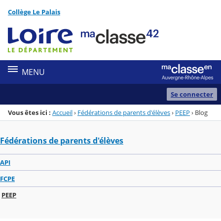
Panneau de gestion des cookies
Collège Le Palais
Menu de la rubrique
Contenu
MENU
Se connecter
Vous êtes ici :
Accueil
›
Fédérations de parents d'élèves
›
PEEP
›
Blog
Fédérations de parents d'élèves
API
FCPE
PEEP